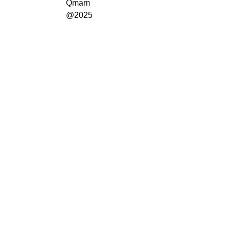
Qmam
@2025
About Qmam
Departments