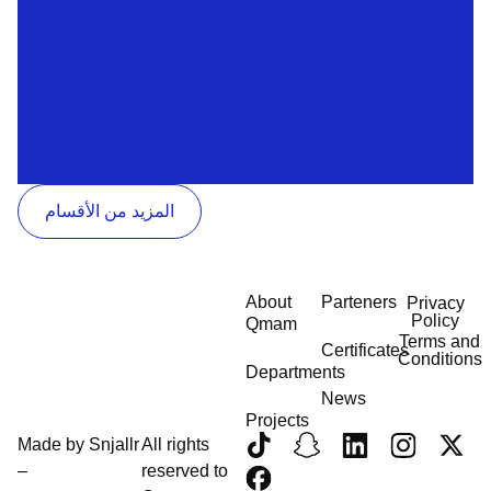
المزيد من الأقسام
About
Parteners
Privacy
Policy
Qmam
Terms and
Certificates
Conditions
Departments
News
Projects
Made by
Snjallr
All rights
–
reserved to